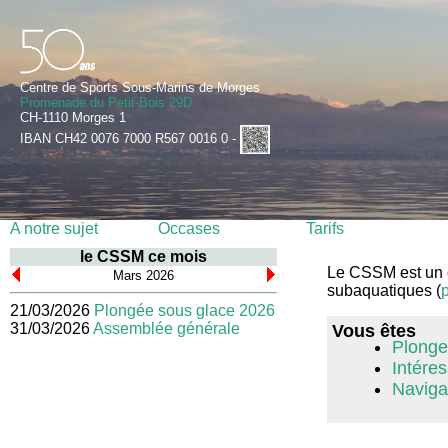
Centre de Sports Sous-Marins de Morges
Promenade du Petit-Bois 29D
CH-1110 Morges 1
IBAN CH42 0076 7000 R567 0016 0 -
A notre sujet
Occases
Tarifs
le CSSM ce mois
Le CSSM est un cl
Mars 2026
subaquatiques (
p
21/03/2026
Plongée sous glace 2026
31/03/2026
Assemblée générale
Vous êtes
Plongeu
Intéres
Navigat