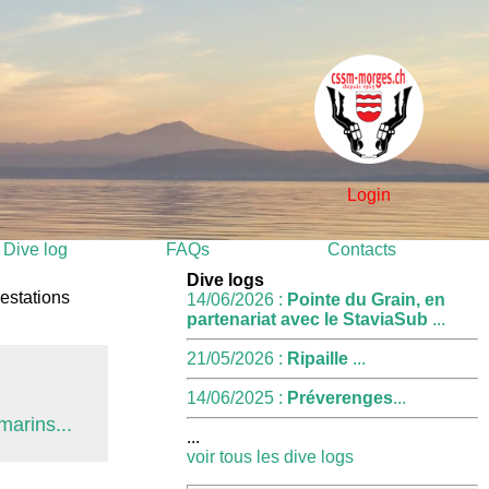
Login
Dive log
FAQs
Contacts
Dive logs
restations
14/06/2026 :
Pointe du Grain, en
partenariat avec le StaviaSub
...
21/05/2026 :
Ripaille
...
14/06/2025 :
Préverenges
...
marins...
...
voir tous les dive logs