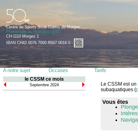
Centre de Sports Sous-Marins de Morges
Promenade du Petit-Bois 29D
CH-1110 Morges 1
IBAN CH42 0076 7000 R567 0016 0 -
A notre sujet
Occases
Tarifs
le CSSM ce mois
Le CSSM est un cl
Septembre 2024
subaquatiques (
p
Vous êtes
Plongeu
Intéres
Navigat