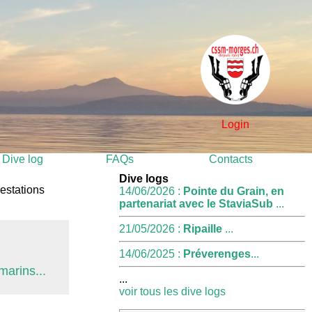
Login
Dive log
FAQs
Contacts
Dive logs
restations
14/06/2026 :
Pointe du Grain, en
partenariat avec le StaviaSub
...
21/05/2026 :
Ripaille
...
14/06/2025 :
Préverenges
...
marins...
...
voir tous les dive logs