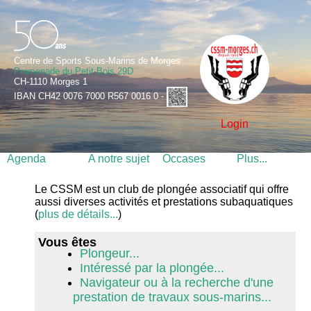
Centre de Sports Sous-Marins de Morges
Promenade du Petit-Bois 29D
CH-1110 Morges 1
IBAN CH42 0076 7000 R567 0016 0 -
Login
Agenda
A notre sujet
Occases
Plus...
Le CSSM est un club de plongée associatif qui offre
aussi diverses activités et prestations subaquatiques
(
plus de détails...
)
Vous êtes
Plongeur...
Intéressé par la plongée...
Navigateur ou à la recherche d'une
prestation de travaux sous-marins...