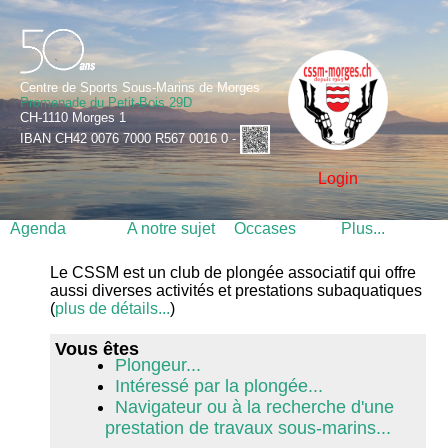
Centre de Sports Sous-Marins de Morges
Promenade du Petit-Bois 29D
CH-1110 Morges 1
IBAN CH42 0076 7000 R567 0016 0 -
Login
Agenda
A notre sujet
Occases
Plus...
Le CSSM est un club de plongée associatif qui offre
aussi diverses activités et prestations subaquatiques
(
plus de détails...
)
Vous êtes
Plongeur...
Intéressé par la plongée...
Navigateur ou à la recherche d'une
prestation de travaux sous-marins...