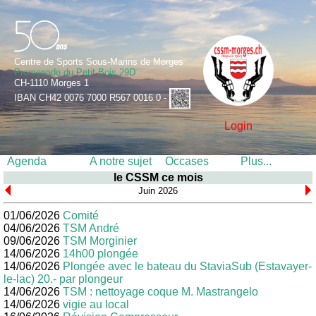
Centre de Sports Sous-Marins de Morges
Promenade du Petit-Bois 29D
CH-1110 Morges 1
IBAN CH42 0076 7000 R567 0016 0 -
Login
Agenda
A notre sujet
Occases
Plus...
le CSSM ce mois
Juin 2026
01/06/2026
Comité
04/06/2026
TSM André
09/06/2026
TSM Morginier
14/06/2026
14h00 plongée
14/06/2026
Plongée avec le bateau du StaviaSub (Estavayer-
le-lac) 20.- par plongeur
14/06/2026
TSM : nettoyage coque M. Mastrangelo
14/06/2026
vigie au local