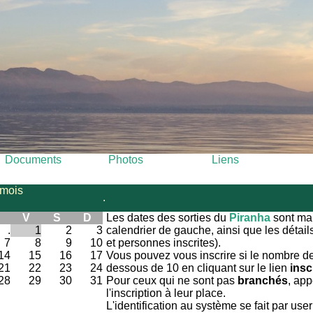
Documents
Photos
Liens
 mois
.
V
S
D
Les dates des sorties du
Piranha
sont ma
.
1
2
3
calendrier de gauche, ainsi que les détails
7
8
9
10
et personnes inscrites).
14
15
16
17
Vous pouvez vous inscrire si le nombre de
21
22
23
24
dessous de 10 en cliquant sur le lien
insc
28
29
30
31
Pour ceux qui ne sont pas
branchés
, app
l'inscription à leur place.
L'identification au système se fait par us