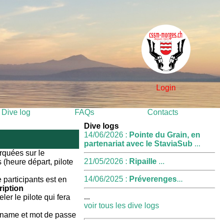
Login
Dive log
FAQs
Contacts
Dive logs
14/06/2026 :
Pointe du Grain, en
partenariat avec le StaviaSub
...
rquées sur le
21/05/2026 :
Ripaille
...
 (heure départ, pilote
14/06/2025 :
Préverenges
...
 participants est en
ription
...
eler le pilote qui fera
voir tous les dive logs
ername et mot de passe