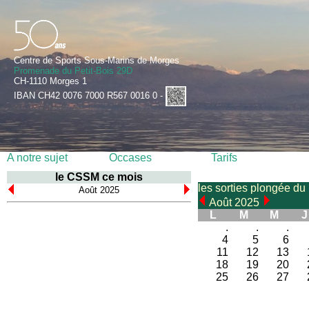
Centre de Sports Sous-Marins de Morges
Promenade du Petit-Bois 29D
CH-1110 Morges 1
IBAN CH42 0076 7000 R567 0016 0 -
A notre sujet
Occases
Tarifs
le CSSM ce mois
les sorties plongée du
Août 2025
Août 2025
L
M
M
J
.
.
.
4
5
6
11
12
13
18
19
20
25
26
27