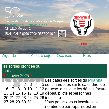
Centre de Sports Sous-Marins de Morges
Promenade du Petit-Bois 29D
CH-1110 Morges 1
IBAN CH42 0076 7000 R567 0016 0 -
Login
Agenda
A notre sujet
Occases
Plus...
les sorties plongée du
mois
.
Janvier 2025
L
M
M
J
V
S
D
Les dates des sorties du
Piranha
.
.
1
2
3
4
5
sont marquées sur le calendrier de
6
7
8
9
10
11
12
gauche, ainsi que les détails (heure
13
14
15
16
17
18
19
départ, pilote et personnes
20
21
22
23
24
25
26
inscrites).
27
28
29
30
31
Vous pouvez vous inscrire si le
nombre de participants est en