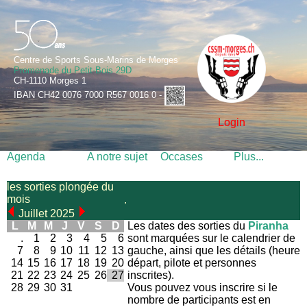
Centre de Sports Sous-Marins de Morges
Promenade du Petit-Bois 29D
CH-1110 Morges 1
IBAN CH42 0076 7000 R567 0016 0 -
Login
Agenda
A notre sujet
Occases
Plus...
les sorties plongée du
mois
.
Juillet 2025
L
M
M
J
V
S
D
Les dates des sorties du
Piranha
.
1
2
3
4
5
6
sont marquées sur le calendrier de
7
8
9
10
11
12
13
gauche, ainsi que les détails (heure
14
15
16
17
18
19
20
départ, pilote et personnes
21
22
23
24
25
26
27
inscrites).
28
29
30
31
Vous pouvez vous inscrire si le
nombre de participants est en