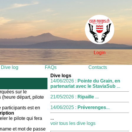
Login
Dive log
FAQs
Contacts
Dive logs
14/06/2026 :
Pointe du Grain, en
partenariat avec le StaviaSub
...
rquées sur le
21/05/2026 :
Ripaille
...
 (heure départ, pilote
14/06/2025 :
Préverenges
...
 participants est en
ription
...
eler le pilote qui fera
voir tous les dive logs
ername et mot de passe