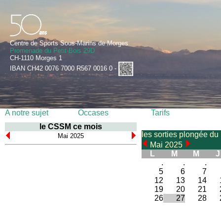
Centre de Sports Sous-Marins de Morges
Promenade du Petit-Bois 29D
CH-1110 Morges 1
IBAN CH42 0076 7000 R567 0016 0 -
A notre sujet
Occases
Tarifs
le CSSM ce mois
les sorties plongée du
Mai 2025
Mai 2025
L
M
M
J
.
.
.
5
6
7
12
13
14
19
20
21
26
27
28