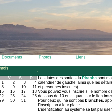
Documents
Photos
Liens
 mois
.
V
S
D
Les dates des sorties du
Piranha
sont ma
1
2
3
4
calendrier de gauche, ainsi que les détails
8
9
10
11
et personnes inscrites).
15
16
17
18
Vous pouvez vous inscrire si le nombre de
22
23
24
25
dessous de 10 en cliquant sur le lien
insc
29
30
31
Pour ceux qui ne sont pas
branchés
, app
l'inscription à leur place.
L'identification au système se fait par us