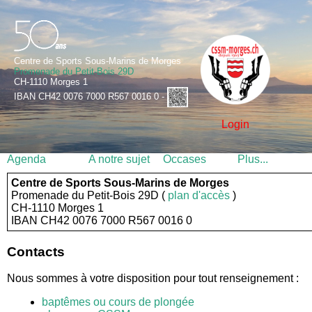
Centre de Sports Sous-Marins de Morges
Promenade du Petit-Bois 29D
CH-1110 Morges 1
IBAN CH42 0076 7000 R567 0016 0 -
Login
Agenda
A notre sujet
Occases
Plus...
Centre de Sports Sous-Marins de Morges
Promenade du Petit-Bois 29D (
plan d'accès
)
CH-1110 Morges 1
IBAN CH42 0076 7000 R567 0016 0
Contacts
Nous sommes à votre disposition pour tout renseignement :
baptêmes ou cours de plongée