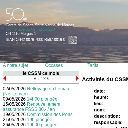
Centre de Sports Sous-Marins de Morges
Promenade du Petit-Bois 29D
CH-1110 Morges 1
IBAN CH42 0076 7000 R567 0016 0 -
A notre sujet
Occases
Tarifs
le CSSM ce mois
Activités du CSS
Mai 2026
02/05/2026
Nettoyage du Léman
date:
(Net'Léman)
heure:
09/05/2026
14h00 plongée
lieu:
15/05/2026
Renouvellement
assurance FSSS 80.- / an
nom:
19/05/2026
Commission des Ports
description:
21/05/2026
19h plongée
responsable:
26/05/2026
19h00 plongée