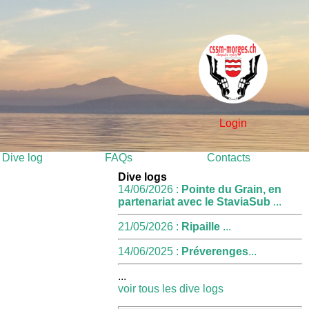
Login
Dive log
FAQs
Contacts
Dive logs
14/06/2026 :
Pointe du Grain, en
partenariat avec le StaviaSub
...
21/05/2026 :
Ripaille
...
14/06/2025 :
Préverenges
...
...
voir tous les dive logs