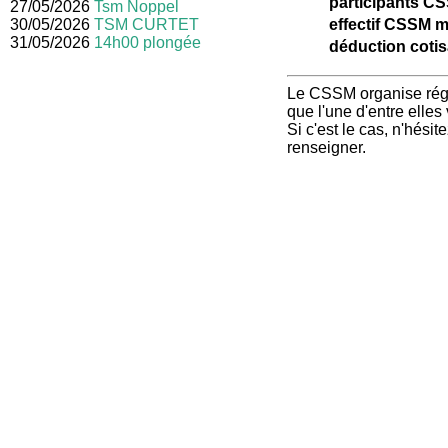
participants CS
27/05/2026
Tsm Noppel
30/05/2026
TSM CURTET
effectif CSSM 
31/05/2026
14h00 plongée
déduction cotis
Le CSSM organise régul
que l'une d'entre elles
Si c'est le cas, n'hési
renseigner.