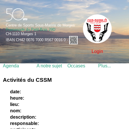
Centre de Sports Sous-Marins de Morges
Promenade du Petit-Bois 29D
CH-1110 Morges 1
IBAN CH42 0076 7000 R567 0016 0 -
Login
Agenda
A notre sujet
Occases
Plus...
Activités du CSSM
date:
heure:
lieu:
nom:
description:
responsable: